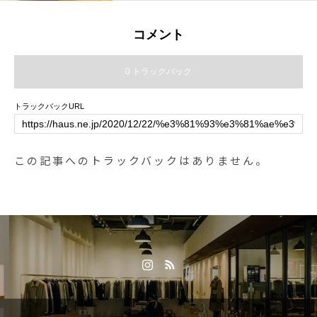
いても収納性の高さから重宝して
手作りクッキーとマシュマロおば
レープ#クレープリー#松江ランチ
いただけるかと。汎用力の高いブ
けをトッピング◎.ハロウィン限定
#松江カフェ#モーニング#松江モ
コメント
ラックとコヨーテタンの二色をご
なので販売は10月31日までになり
ーニング#morning#ドリンク#テイ
用意してお待ちしております。.#
ます。期間限定スイーツなのでぜ
クアウトドリンク#パスタ#パスタ
0 トラックバック
mis#vest#militaly#outdoor#haus #
ひお試しくださいね..明日もたくさ
ランチ#松江パスタ#サンドイッチ
haus_matsue #hausmatsue #松江
んのご来店をお待ちしておりま
#ケーキ#タピオカ#松江タピオカ
トラックバックURL
カフェ #島根カフェ #松江旅行#島
す！…. . 《HAUS営業時間》＊シ
根旅行#松江 #島根 #山陰
ョップ 11:00-20:00.＊ビストロカ
フェモーニング. 9:00-11:00 (Lo10:
この記事へのトラックバックはありません。
30)ランチ 11:30-14:00カフェ 14:0
0-18:00ディナー 18:00-21:00 (Lo2
0:15)..#halloween #happyhallowe
en #ハロウィン # ##期間限定 #ハ
ロウィン限定#dessert #sweet #pu
dding #かぼちゃプリン #プリン#c
afe #カフェ #カフェ巡り#hausmat
sue #haus_matsue #松江カフェ #
島根カフェ#松江 #島根 #山陰