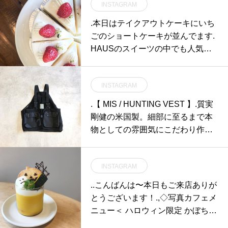
INSTAGRAM
.本日はテイクアウトケーキにいち
ごのショートケーキが並んでます️.
HAUSのスイーツの中でも人気の
イチゴのショートケーキはふわふ
わしっとりのスポンジに沢山のジ
INSTAGRAM
ューシーな苺がサンドしてありま
す️.他にもタルトやパンナコッタな
.【 MIS / HUNTING VEST 】.質実
どフルーツをふんだんに使用した
剛健の米国製。細部に至るまで本
スイーツが並んでいますのでぜひ
物としての雰囲気にこだわり作り
お立ち寄りください️.《 ショップ
上げられたハンティングベスト。
営業時間 》.11:00 〜 19:00.《 レス
背部に配置された大きなゲームポ
トラン 営業時間 》.只今テイクア
INSTAGRAM
ケットなど、ハンティングベスト
ウト営業のみ11:30 〜 17:00 Tel : 0
本来の用途を踏襲しながらもミリ
..こんばんは〜本日もご来店ありが
852-61-5888(弁当受取り可能時
タリーテイストを存分に汲んだ雰
とうございます！.,◇写真カフェメ
間〜19時まで)#HAUS#HÅUS#TA
囲気に仕上げられた逸品です。外
ニュー＜ ハロウィン限定 かぼちゃ
BLEHAUS#hausmatsue#haus_ma
遊びなどのアウトドアシーンにお
プリン ＞.濃厚なかぼちゃプリンに
tsue#galette#crepe#ガレット#ク