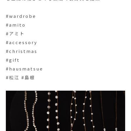
#wardrobe
#amito
#アミト
#accessory
#christmas
#gift
#hausmatsue
#松江 #島根