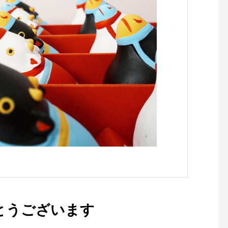
ardigan# knit#polkadot#sc
arf #silk#hausmatsue #島根
#松江
うございます