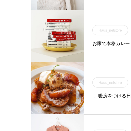
Haus_netstore
お家で本格カレー
Haus_netstore
． 暖房をつける