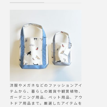
ardigan# knit
arf #silk#ha
#松江
洋服やメガネなどのファッションアイ
テムから、暮らしの雑貨や観賞植物、
ガーデニング用品、ペット用品、アウ
トドア用品まで。厳選したアイテムを