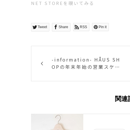
NET STOREを覗いてみる
Tweet
Share
RSS
Pin it
-information- HÅUS SH
OPの年末年始の営業スケジ
ュールのご案内です
関連