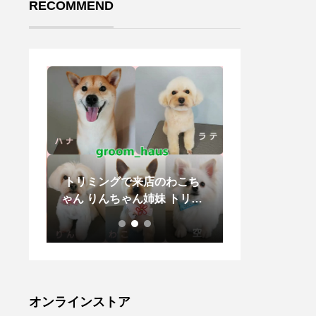
RECOMMEND
を 電
⁡ ⁡トリミングで来店のわこち
.ハウエルのリ
ゃん りんちゃん姉妹 トリミ
浅めのＶネック
ングで来店のラテくん トリ
りと長め。.裾
ミングで来店の空くん
パクトにまとま
◎。.太幅な袖
エット。.colo
イト、ネイビー.#
owell #linen#
オンラインストア