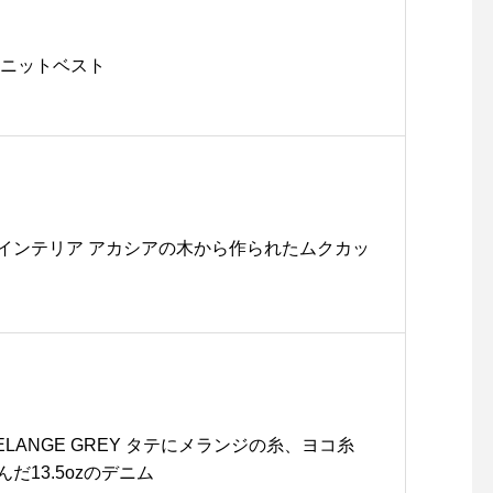
 ニットベスト
インテリア アカシアの木から作られたムクカッ
 MELANGE GREY タテにメランジの糸、ヨコ糸
だ13.5ozのデニム