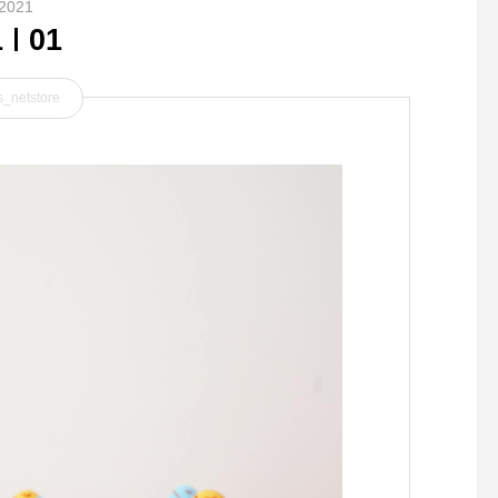
2021
1
01
_netstore
.ハウエルのリネンニット。.
『煮る・蒸す・炊く』
浅めのＶネックで袖もゆった
子レンジでかんたんに
りと長め。.裾のリブでコン
パクトにまとまるところも
◎。.太幅な袖が大人なシル
エット。.color ブルー、ホワ
イト、ネイビー.#margareth
owell #linen#Europalinen#c