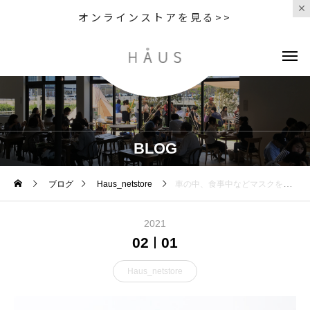
オンラインストアを見る>>
BLOG
ブログ
Haus_netstore
車の中、食事中などマスクを外したい時に便利な 「マスクコード」が再入荷しました
2021
02
01
Haus_netstore