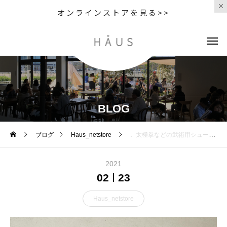
オンラインストアを見る>>
BLOG
ブログ
Haus_netstore
． 太極拳などの武術用シューズとして 親しまれていたカンフーシューズ Yu Fu Hua / ユ フ ファ ソールは柔
2021
02
23
Haus_netstore