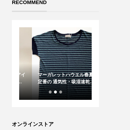
RECOMMEND
リーアイ
マーガレットハウエル春夏の
．１着あると重
インさ
定番の 通気性・吸湿速乾性
の強い味方。 TA
に優れた リネンストライプ
DOWNアウトト
ジャージー 今年の
らビジネスシ
対応できる汎
ナーダウン。
発力の良い650
以上のダウン
オンラインストア