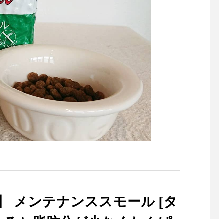
高密度400T以上のタフタに
超撥水高密度加工を施したナ
イロンを使用しているので、
撥水だけではなく、汚れも付
きにくいのが特徴です。お財
布に優しい価格帯もうれしい
ところ。men's model 176
㎝ size L着用womans mod
el 159㎝ size S着用本アカ
ウントのプロフィールURLか
らアクセス頂けます。是非、
ご覧下さいませ！ ． ． @ha
us_net_store ．#TAION#TA
ION＝体温#innerdown#dow
njacket #downcardigan#do
wnvest#hausmatsue #島根
#松江
】 メンテナンススモール [タ