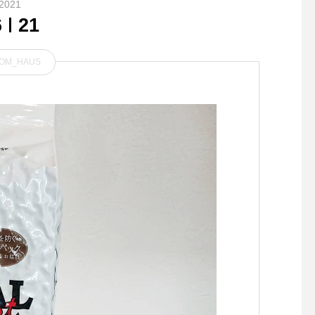
2021
6
21
OM_HAUS
．１着あると重宝する、冬季
ヴィテージのミリタ
の強い味方。 TAIONINNER
テムを ベースにデザ
DOWNアウトドアシーンか
れたサスペンダー
らビジネスシーンまで幅広く
対応できる汎用性の高いイン
ナーダウン。羽毛は軽くて反
発力の良い650フィルパワー
以上のダウンを使用。表地は