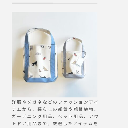
高密度400T
超撥水高密度加
イロンを使用し
撥水だけでは
きにくいのが特
布に優しい価格
ところ。men's mo
㎝ size L着用womans mod
el 159㎝ si
ウントのプロフ
らアクセス頂け
ご覧下さいませ！
us_net_store
ION＝体温#inn
njacket #down
洋服やメガネなどのファッションアイ
wnvest#haus
テムから、暮らしの雑貨や観賞植物、
#松江
ガーデニング用品、ペット用品、アウ
トドア用品まで。厳選したアイテムを