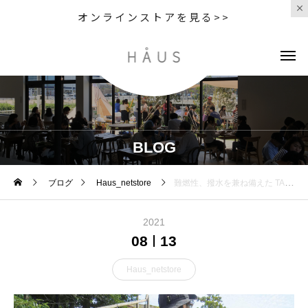
オンラインストアを見る>>
BLOG
ブログ
Haus_netstore
難燃性、撥水を兼ね備えた TAKIBIファブリックを使用したベスト
2021
08
13
Haus_netstore