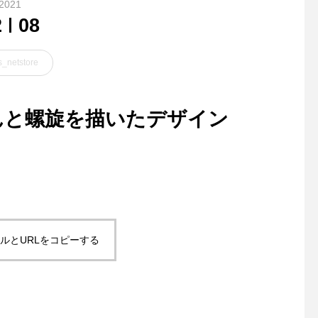
2021
2
08
_netstore
るんと螺旋を描いたデザイン
去年、活躍したTシャツが こ
． MHＬ定番の SWING
のデザインでした
T
ルとURLをコピーする