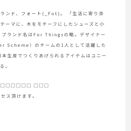
ランド、フォート(_Fot)。 「生活に寄り添
をテーマに、木をモチーフにしたシューズと小
ランド名はFor Thingsの略。デザイナー
r Scheme）のチームの1人として活躍した
日本生産でつくりあげられるアイテムはユニー
いる。
 □□□□□□ □□□
クセス頂けます。