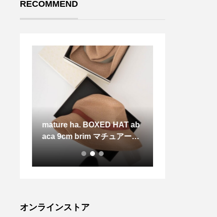
RECOMMEND
 SHIR
mature ha. BOXED HAT ab
去年、活躍したT
aca 9cm brim マチュアーハ
のデザインで
ボックスドハット アバカ 天
然素材である、アバカで作ら
れたボックス
オンラインストア