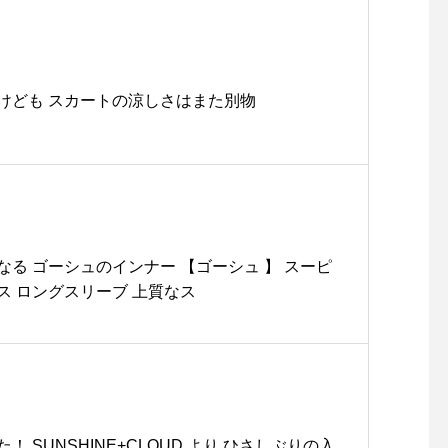
けども スカートの涼しさはまた別物
る ゴーシュのインナー 【ゴーシュ 】 スーピ
ス ロングスリーブ 上質なス
 SUNSHINE+CLOUD より ひさしぶりの入