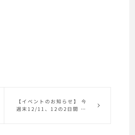
【イベントのお知らせ】 今
週末12/11、12の2日間 HA
USでは三刀屋の自然養鶏場
「さとうのんびり農園」の
生卵”のん