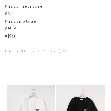
#haus_netstore
#MHL
#hausmatsue
#島根
#松江
HAUS NET STORE はこちら