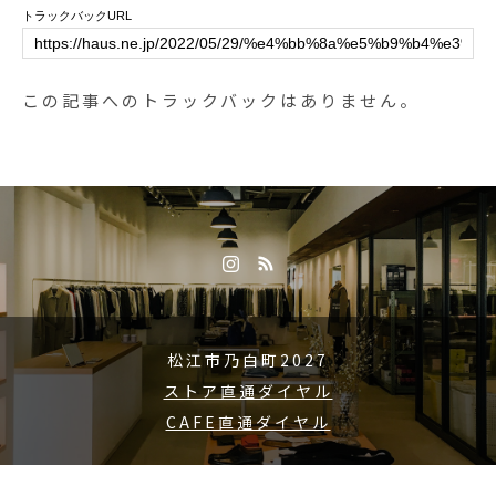
せ。オンラインストアwww.haus2
トラックバックURL
005.jp#haus_matsue #hausmatsu
e#フェイスシールド#フェイスカ
バー
この記事へのトラックバックはありません。
松江市乃白町2027
ストア直通ダイヤル
CAFE直通ダイヤル
Copyright © 2015