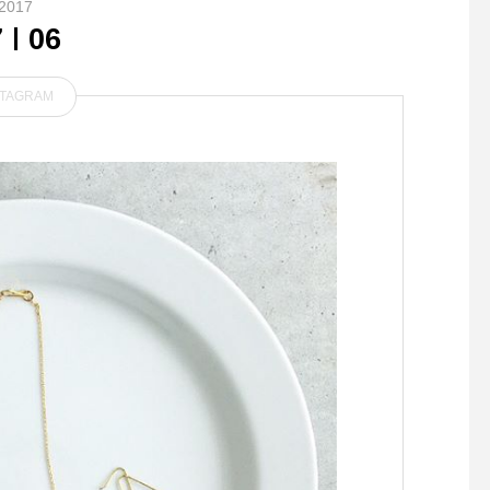
2017
7
06
STAGRAM
.【DeLonghi】.寒さが厳し
HAUSおすすめの冬の
いこの頃…コーヒーでホッと
ルが揃いました
一息つきたい時にオススメの
コーヒーメーカー️.〔k Mix〕
蒸らしながらドリップするハ
ンドドリップの手法に近くゆ
っくり時間をかけてアロマを
最大限に引き出しながら抽出