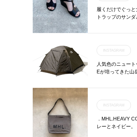
『アスガルド 19
感下さい︎..《 HAUS Sho
履くだけでぐ
ク問合せ) .Tel :0
トラップのサン
ディスク設営体験
ップに仕込まれた
い。..#HAUS #H
ルまでブラック
ド #カーリ #テント 
目立ちにくいのもポイ
haus_outdoor
taxsize 36 . 38※s
INSTAGRAM
hausmatsue #
人気色のニュートー
Eが培ってきた山
も、手軽に扱えるよ
アが入荷しました。.2
ead roomy2と連
大な空間を確保するH
INSTAGRAM
ずつの入荷になり
ませ。.#thenorrh
．MHL.HEAVY
us_matsue #h
レーとネイビー。．ロゴ
根旅行#松江 #島根
㎝、ショルダー85㎝．