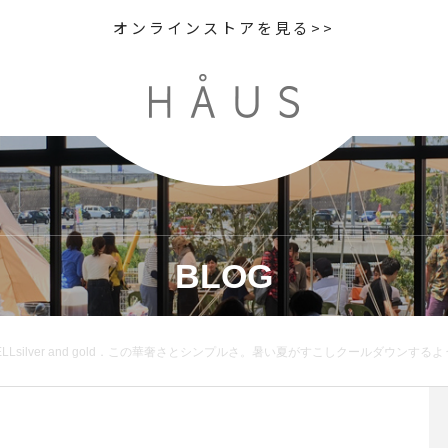
オンラインストアを見る>>
BLOG
．この華奢さとシンプルさ。暑い夏がすこしクールダウンするようなアクセサリー届きました。．ハーフムーンのモチーフは棒状のシルバーを曲げて形成１つずつハンドプレスして太さのグラデーションをつけた繊細なデザイン。．silvergold．#mar