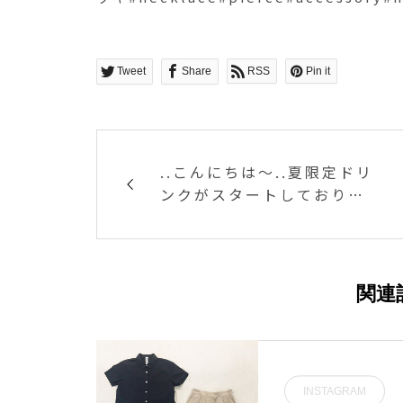
Tweet
Share
RSS
Pin it
..こんにちは〜..夏限定ドリ
ンクがスタートしておりま
す〜..自家製のミントシロッ
プでつくったフルーツソー
ダです。ミントとキウイは
相性ばっちりでとっても爽
関連
やかなドリンクです〜！.夏
にぴったりです◎.テイクア
ウトもできますのでぜひお
試しください♡..#drink #
INSTAGRAM
ドリンク #夏限定#ソーダ #