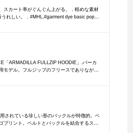
:0852-61-5885…#HAUS
、スカート率がぐんぐん上がる。．軽めな素材
#HAUSmatsue #outdoo
MHL.#garment dye basic poplin
r #アウトドア #松江 #島根
eaker#socks#hausmatsue #島根 #松江
#haus_outdoor
ACE「ARMADILLA FULLZIP HOODIE」.パーカ
用モデル。フルジップのフリースでありなが
共にルーズ過ぎないサイジングなので真冬はイ
用できます。オフホワイトとネイビーのコント
りにならない印象です。今年こそはとフリース
にてお試しください。.#thenorthface#fle
s #haus_matsue #hausmatsue #松江カフェ #島根
島根旅行#松江 #島根 #山陰
使用されている珍しい形のバックルが特徴的。ベ
ゴプリント。ベルトとバックルを結合するステ
折り返し始末を裏にするところをあえて表とし