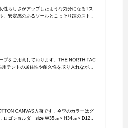
.6』8〜10人用.HAUS敷地内の芝生エリアにて体
p営業時間 》.11:00 〜 20:00.(ノルディス
っと女性らしさがアップしたような気分になるTス
852-61-5885 .outdoor担当 : 堀江.お電話で『ノル
ダル。安定感のあるソールとこっそり踵のストラ
について』と、お気軽にご予約・お問合せ下さ
ゴムで着脱が簡単なのもうれしいところ。ソー
AUSmatsue #nordisk #ノルディスク #アスガル
なのもスッキリ感があって素敵ですね。汗染みが
#タープ #outdoor #アウトドア #松江 #島根 #
ント。vialisTストラップサンダル¥25,000+
ize37sold out#vialis#Spain#Barcelona#sandal#
島根#松江
プをご用意しております。THE NORTH FAC
岳用テントの居住性や耐久性を取り入れながら
うに作られたHomesteadシリーズのテントギ
人用テントのHomestead roomy2、Homest
結可能なHomestead shade、天井高213cmの広
omestead shelterをご用意しました。少数
ますので気になる方はお早めにお越しください
face#homestead#テント #アウトドア #haus #ha
 COTTON CANVAS入荷です．今季のカラーはグ
ausmatsue #松江カフェ #島根カフェ #松江旅行#島
ショルダーsize W35㎝ × H34㎝ × D12
 #山陰
ロゴトートsize W48 × H33 × D15㎝ 、ハ