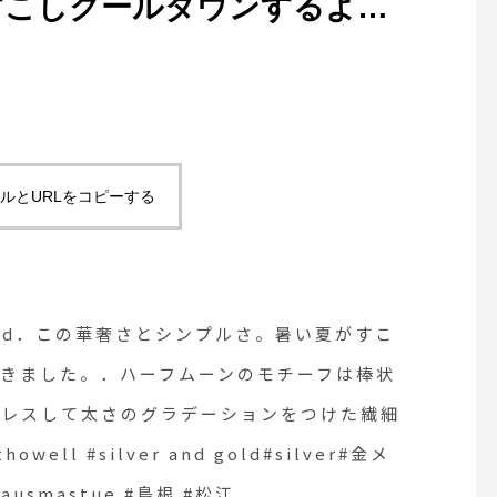
すこしクールダウンするよう
た。．ハーフムーンのモチー
げて形成１つずつハンドプレ
ョンをつけた繊細なデザイ
thowell #silver and
ルとURLをコピーする
ssory#hausmastue #島根 #松
nd gold．この華奢さとシンプルさ。暑い夏がすこ
きました。．ハーフムーンのモチーフは棒状
プレスして太さのグラデーションをつけた繊細
well #silver and gold#silver#金メ
#hausmastue #島根 #松江