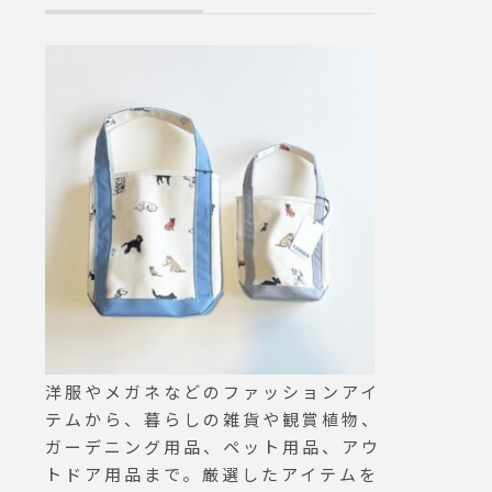
うぞ@haus_howell ︎．#mar
できるアロマス
garethowell #household go
き。.抽出後4
ods#roomsocks#pile#ribso
ートの電源を自
cks#cablesocks#shortsock
し忘れ防止機能
s#socks#靴下#くつした#秋
機能付き。.2
#冬#hausmatsue #島根#松
コーヒーメーカ
江
トで置き場所を
ズ感.こちらも
チ、消し忘れ防
く防止機能があ
時と完了時を分
知らせしてくれ
てます︎…#haus_
usmatsue #
デロンギコーヒ
洋服やメガネなどのファッションアイ
コーヒー#コー
テムから、暮らしの雑貨や観賞植物、
コーヒータイム 
ガーデニング用品、ペット用品、アウ
#松江#島根カフ
トドア用品まで。厳選したアイテムを
ェ