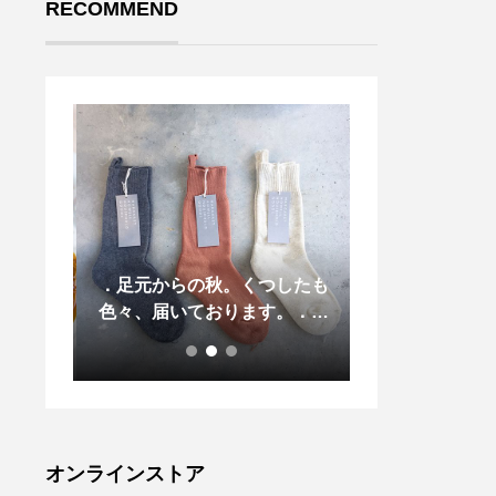
RECOMMEND
ストー
．足元からの秋。くつしたも
.【DeLongh
色々、届いております。．ハ
いこの頃…コー
ウスホールドのパイルのルー
一息つきたい時
ムソックスや今すぐ履けるハ
コーヒーメーカー️
ウエルのコットンのリブショ
蒸らしながらド
ートソックス。そして冬に向
ンドドリップの
けてのウールのソックス
っくり時間をか
も。．くわしくはこちらへど
最大限に引き出
オンラインストア