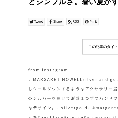
とシンプルさ。暑い夏が
なアクセサリー届きまし
フは棒状のシルバーを曲
Tweet
Share
RSS
Pin it
スして太さのグラデーシ
ン。．silvergold．#margare
この記事のタイト
gold#silver#金メッキ
#necklace#pierce#acce
from Instagram
江
．MARGARET HOWELLsilver a
しクールダウンするようなアクセサリー届
のシルバーを曲げて形成１つずつハンド
なデザイン。．silvergold．#margaretho
ッキ#necklace#pierce#accessory