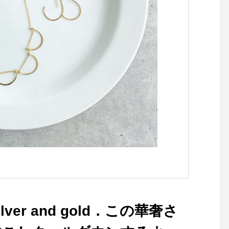
できるアロマスイッチ付
き。.抽出後40分で保温プレ
ートの電源を自動オフする消
し忘れ防止機能やしずく防止
機能付き。.2枚目のドリップ
コーヒーメーカーはコンパク
トで置き場所を選ばないサイ
ズ感.こちらもアロマスイッ
チ、消し忘れ防止機能、しず
く防止機能があり、給湯開始
時と完了時を分かりやすくお
知らせしてくれる機能もつい
てます︎…#haus_matsue #ha
usmatsue #haus#デロンギ#
デロンギコーヒーメーカー #
コーヒー#コーヒーメーカー#
コーヒータイム #山陰 #島根
lver and gold．この華奢さ
#松江#島根カフェ #松江カフ
ェ