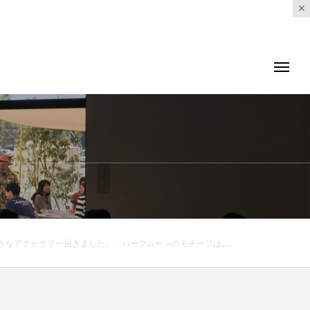
garethowell #silver and gold#silver#金メッキ#necklace#pierce#accessory#hausmastue #島根 #松江