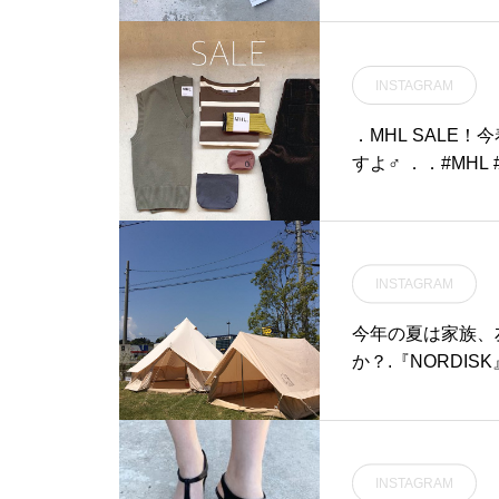
て使っているのもデ
ック ※men's、wo
elt#ベルト#milita
INSTAGRAM
．MHL SALE
すよ‍♂️ ．．#MHL 
INSTAGRAM
今年の夏は家族、
か？.『NORDI
受付ています︎.ワン
にも強い︎︎..今週
テント 『ユドゥン 
2〜4人用.中型テン
INSTAGRAM