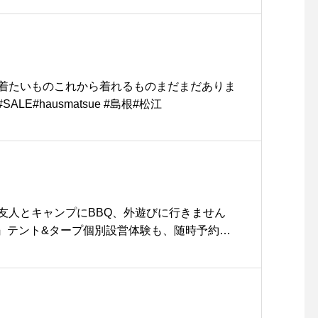
ザインポイントです。color ベージュ、ブラ
mans兼用#MHL#NARROW MILITARY BELT#b
ry#hausmatsue #島根#松江
！今着たいものこれから着れるものまだまだありま
#SALE#hausmatsue #島根#松江
友人とキャンプにBBQ、外遊びに行きません
SK』テント&タープ個別設営体験も、随時予約を
ポールで簡単設営！.風に強く︎.火の粉に強く︎!.雪
も『NORDISK』のテントを設営しています.小型
5.5』2〜4人用.小型テント 『アスガルド 7.1』
ト 『アスガルド 12.6』4〜6人用.大型テント