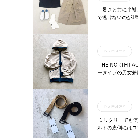
フルーツソーダ#キウイミン
．暑さと共に半袖
トソーダ #自家製 #ミント
で透けないのが1番うれしい。．#
シロップ#ミント #ハーブ#
#shirt#skirt#sn
takeout #テイクアウト#b
istrocafe #cafe #カフェ
#hausmatsue #島根 #松
江
INSTAGRAM
.THE NORTH F
ータイプの男女兼
ら、身幅、腕周り
ンナーとしても着
ラストがありきた
をお考えの方、是非店頭
INSTAGRAM
ecejacket #hau
カフェ #松江旅行#
.ミリタリーでも
ルトの裏側にはロ
ッチ部分は、通常