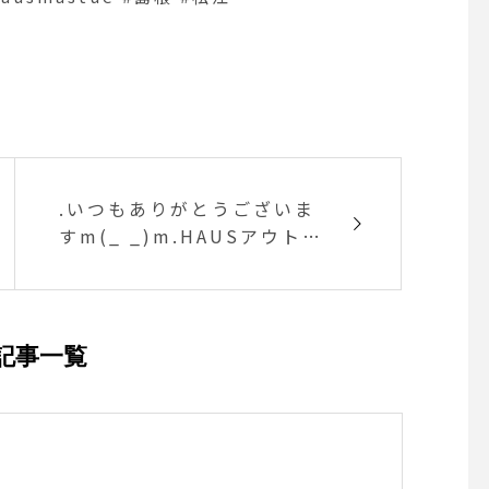
.いつもありがとうございま
すm(_ _)m.HAUSアウトド
アコーナー.セールのご案内
です︎.7月8日(土)11時から
スタートです.23日(日)20
時までとなります。.20%〜
記事一覧
50%off.この機会に気にな
っていた物.試したかった物
を是非️.遊びにお越し下さ
い..《 HAUS Shop営業時
間 》.11:00 〜 20:00.Tel