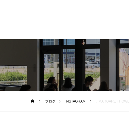
ブログ
INSTAGRAM
．MARGARET HOWELLsilver and gold