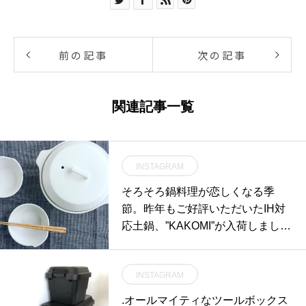
前の記事
次の記事
関連記事一覧
INSTAGRAM
そろそろ鍋料理が恋しくなる季
節。昨年もご好評いただいたIH対
応土鍋、”KAKOMI”が入荷しまし
た。・蒸す・炊く・煮る、の幅広
い調理ができ、匂いも移りにくい
INSTAGRAM
ので様々な場面で活躍します。・
1.2Lと2.5Lの2さいず、カラーは写
.オールマイティなツールボックス