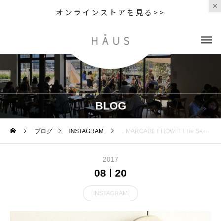
オンラインストアを見る>>
BLOG
ブログ
INSTAGRAM
．MARGARET HOWELLTie Serise.ネクタイも秋色。．くわしくは@haus_howell へ．．#margarethowell #tie serise#walkers wool silk Tie#walkers #tie#ネクタイ#hausmatsue #島根#松江
2017
08
20
INSTAGRAM