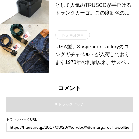
真のホワイトのほかブラックもご
として人気のTRUSCOが手掛ける
用意しております。贈り物にもお
トランクカーゴ。この度新色のブ
すすめです。・《haus営業時間》
ラックが加わりました。.屋内外問
ショップ 11:00-20:00ビストロカ
わずあらゆる場所に調和するスタ
フェ モーニング 9:00-11:00(オー
INSTAGRAM
イリッシュなデザイン。30L/50L/7
ダーストップ10:30)ランチ〜ディ
0Lのサイズ展開。耐荷重100kgな
.USA製、Suspender Factoryのロ
ナー 11:30-21:00(オーダーストッ
のでベンチとしてもご利用いただ
ングガチャベルトが入荷しており
プ20:15)#hausmatsue#土鍋#kinto
けます。キャンプなどのアウトド
ます1970年の創業以来、サスペン
#KAKOMI#IH対応#ギフト#haus_z
アシーンではツールボックスとし
ダーとベルトの専用のファクトリ
akka
ての傍らベンチとして二役をこな
ーブランドとして世界に名を広め
します。.#trusco#toolbox#trunkcar
ました。ジャストで切って使うの
コメント
go#haus #haus_matsue #hausmat
は勿論、切らずに腰元から垂らし
sue #松江カフェ #島根カフェ #松
てもアクセントとして活躍しま
0 トラックバック
江旅行#島根旅行#松江 #島根 #山
す。質実剛健なアメリカ製、ぜひ
陰
お試しください◎.#madeinusa #s
トラックバックURL
upenderfactory#サスペンダーファ
クトリー#belt#ガチャベルト#haus