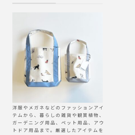
パック
smatsue #島根#松江
ウェー
sue#h
ェ #島
#山陰
洋服やメガネなどのファッションアイ
テムから、暮らしの雑貨や観賞植物、
ガーデニング用品、ペット用品、アウ
トドア用品まで。厳選したアイテムを