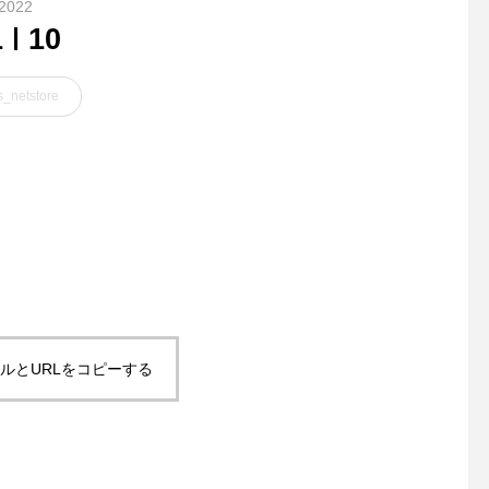
2022
1
10
_netstore
KAPTAIN SUNSHINE DUFF
..スウェーデン発のア
LE COAT クラシカルな3ト
アブランド、Haglöfs
グルのダッフルコート
フス)🇸🇪スタッフお
はこちらのCOOKER
ルとURLをコピーする
持って出たくなるよう
イン、大小サイズでご
てます◎親子でのお出
いかがでしょうか⛰..#ha