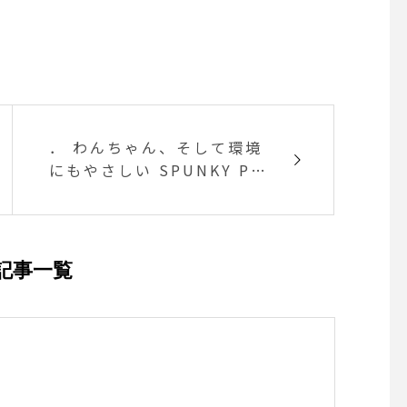
． わんちゃん、そして環境
にもやさしい SPUNKY PU
P/ CLEAN EARTH Spun
ky pupのCLEANEARTH
は、再生プラスチックで作
られて
記事一覧