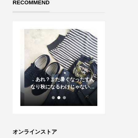
RECOMMEND
ウトド
．あれ？また暑くなったすん
KAPTAIN SUN
(ホグロ
なり秋になるわけじゃないん
LE COAT ク
すすめ
だなやっぱり…半袖にもうす
グルのダッフル
。外に
こし活躍してもらおう︎． #m
なデザ
argarethowell #linen stripe j
用意し
ersey#silkscarf#ペイズリー
掛けに
#spinglemove #suède#sne
glof
aker#edwin #graycast#hau
オンラインストア