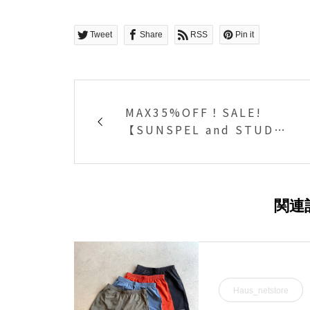
Tweet
Share
RSS
Pin it
️MAX35%OFF！SALE! ️
【SUNSPEL and STUDIO
NICHOLSON】 スウェット
はもちろん、春夏のシーズ
ンに大活躍するカットソ
ー、
関連
Haus_netstore