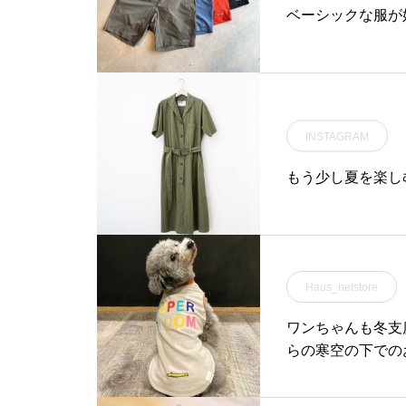
ベーシックな服が
INSTAGRAM
もう少し夏を楽し
Haus_netstore
ワンちゃんも冬支度︎ 
らの寒空の下での